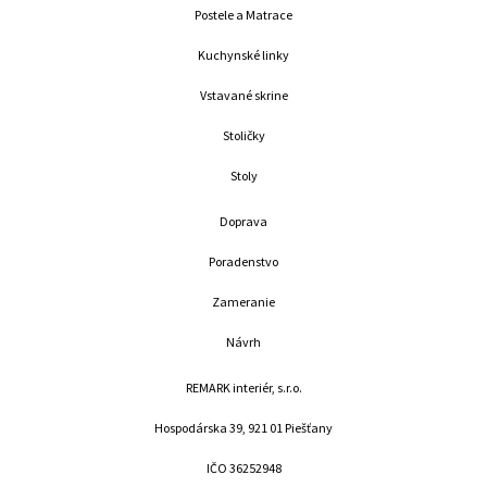
o
g
Postele a Matrace
o
r
k
a
Kuchynské linky
m
Vstavané skrine
Stoličky
Stoly
Doprava
Poradenstvo
Zameranie
Návrh
REMARK interiér, s.r.o.
Hospodárska 39, 921 01 Piešťany
IČO 36252948