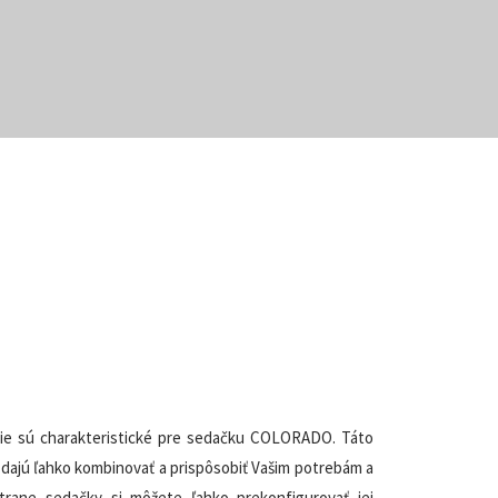
dlie sú charakteristické pre sedačku COLORADO. Táto
 dajú ľahko kombinovať a prispôsobiť Vašim potrebám a
rane sedačky si môžete ľahko prekonfigurovať jej