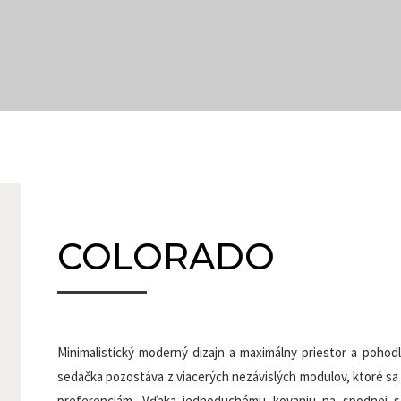
COLORADO
Minimalistický moderný dizajn a maximálny priestor a poho
sedačka pozostáva z viacerých nezávislých modulov, ktoré sa
preferenciám. Vďaka jednoduchému kovaniu na spodnej st