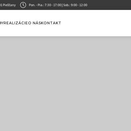
01 Piešťany
Pon. - Pia.: 7:30 - 17:00 | Sob.: 9:00 - 12:00
BY
REALIZÁCIE
O NÁS
KONTAKT