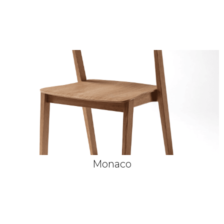
Dub morený hnedý
Monaco
Dub morený čokoládový