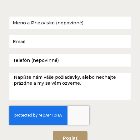
Dub morený – polárna biela
Poslať