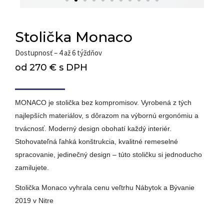
Stolička Monaco
Dostupnosť – 4 až 6 týždňov
e
od 270 € s DPH
MONACO je stolička bez kompromisov. Vyrobená z tých
najlepších materiálov, s dôrazom na výbornú ergonómiu a
trvácnosť. Moderný design obohatí každý interiér.
Stohovateľná ľahká konštrukcia, kvalitné remeselné
spracovanie, jedinečný design – túto stoličku si jednoducho
zamilujete.
Stolička Monaco vyhrala cenu veľtrhu Nábytok a Bývanie
2019 v Nitre