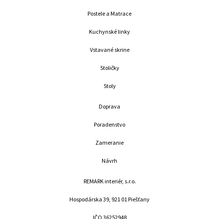
b
a
o
g
Postele a Matrace
o
r
k
a
Kuchynské linky
m
Vstavané skrine
Stoličky
Stoly
Doprava
Poradenstvo
Zameranie
Návrh
REMARK interiér, s.r.o.
Hospodárska 39, 921 01 Piešťany
IČO 36252948