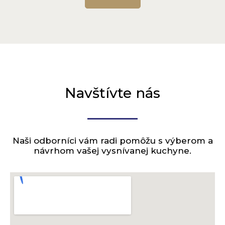
Dub morený – orech
Navštívte nás
Naši odborníci vám radi pomôžu s výberom a
návrhom vašej vysnívanej kuchyne.
Dub morený – wenge