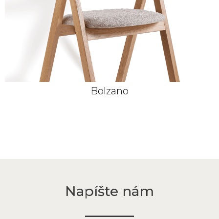
Bolzano
Dub morený šedý
Napíšte nám