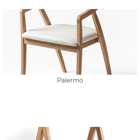
Palermo
Dub morený kávový